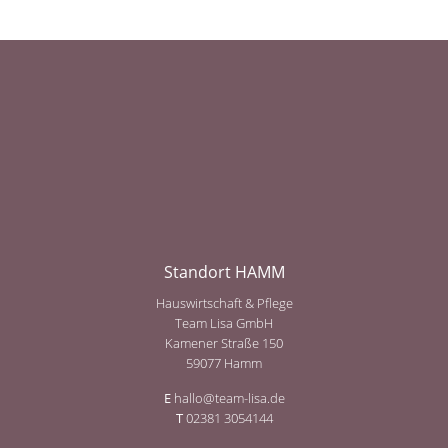
Standort HAMM
Hauswirtschaft & Pflege
Team Lisa GmbH
Kamener Straße 150
59077 Hamm
E
hallo@team-lisa.de
T
02381 3054144